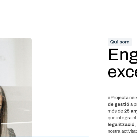
Qui som
Eng
exce
eProjecta neix
de gestió
a p
més de
25 an
que integra el
legalització
,
nostra activita