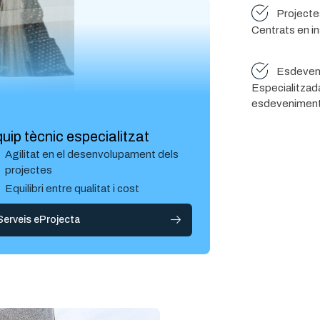
Projectes
Centrats en ins
Esdeveni
Especialitzad
esdeveniment
uip tècnic especialitzat
Agilitat en el desenvolupament dels
projectes
Equilibri entre qualitat i cost
Serveis eProjecta