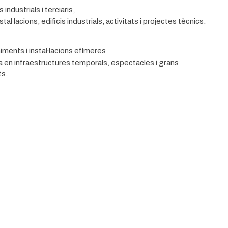
 industrials i terciaris,
tal·lacions, edificis industrials, activitats i projectes tècnics.
ments i instal·lacions efímeres
a en infraestructures temporals, espectacles i grans
s.