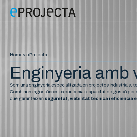
Home
> eProjecta
Enginyeria amb v
Som una enginyeria especialitzada en projectes industrials, terc
Combinem rigor tècnic, experiència i capacitat de gestió per
que garanteixen
seguretat, viabilitat tècnica i eficiència 