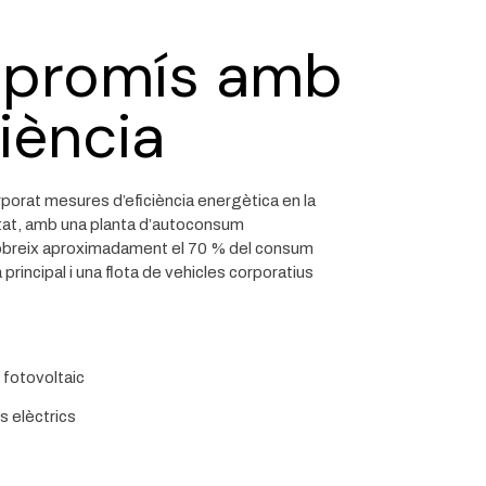
promís amb
ciència
rporat mesures d’eficiència energètica en la
itat, amb una planta d’autoconsum
cobreix aproximadament el 70 % del consum
na principal i una flota de vehicles corporatius
fotovoltaic
s elèctrics