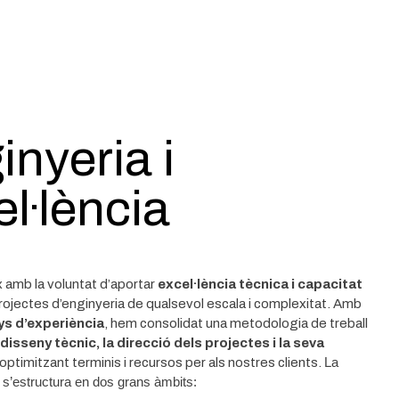
inyeria i
l·lència
 amb la voluntat d’aportar
excel·lència tècnica i capacitat
rojectes d’enginyeria de qualsevol escala i complexitat. Amb
ys d’experiència
, hem consolidat una metodologia de treball
disseny tècnic, la direcció dels projectes i la seva
 optimitzant terminis i recursos per als nostres clients.
La
t s’estructura en dos grans àmbits: