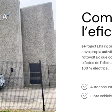
Com
l’efi
eProjecta ha inco
seva pròpia activ
fotovoltaic que 
elèctric de l’ofici
100 % elèctrics.
Autoconsum 
Flota vehicle