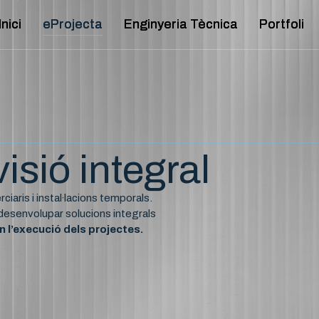
Inici
Inici
eProjecta
eProjecta
Enginyeria Tècnica
Enginyeria Tècnica
Portfoli
Portfoli
isió integral
iaris i instal·lacions temporals.
 desenvolupar solucions integrals
en l’execució dels projectes.