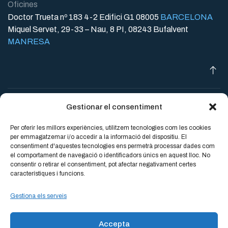
Oficines
Doctor Trueta nº 183 4-2 Edifici G1 08005
BARCELONA
Miquel Servet, 29-33 – Nau, 8 PI, 08243 Bufalvent
MANRESA
Avís legal
Protecció de dades
Política de cookies
© 2026
Gestionar el consentiment
Per oferir les millors experiències, utilitzem tecnologies com les cookies
PLURAL TECHNICS EPROJECTA, SL ens hem adherit al
per emmagatzemar i/o accedir a la informació del dispositiu. El
programa MOVES III, una iniciativa impulsada per l’Institut
consentiment d'aquestes tecnologies ens permetrà processar dades com
Català d’Energia (ICAEN) i finançada per la Unió Europea a
el comportament de navegació o identificadors únics en aquest lloc. No
consentir o retirar el consentiment, pot afectar negativament certes
través dels fons Next generation UE, que té com a objectiu
característiques i funcions.
fomentar una mobilitat més neta i eficient. Aquest programa
ofereix subvencions per a l’adquisició de vehicles elèctrics,
Gestiona els serveis
híbrids endollables o de pila de combustible, així com per a la
instal·lació de punts de recàrrega. Amb aquesta adhesió,
Accepta
reafirmem el nostre compromís amb la sostenibilitat i la reducció