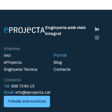
Enginyeria amb visió
integral
Empresa
Inici
Portfoli
eProjecta
Blog
Enginyeria Tècnica
Contacte
Contacte
Tel.
938 73 84 13
Email:
info@eprojecta.cat
Treballa amb nosaltres