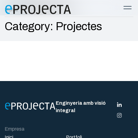
Home
Category: Projectes
Enginyeria amb visió
integral
Empresa
Inici
Portfoli