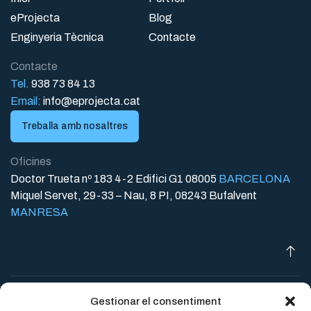
eProjecta
Blog
Enginyeria Tècnica
Contacte
Contacte
Tel.
938 73 84 13
Email:
info@eprojecta.cat
Treballa amb nosaltres
Oficines
Doctor Trueta nº 183 4-2 Edifici G1 08005
BARCELONA
Miquel Servet, 29-33 – Nau, 8 PI, 08243 Bufalvent
MANRESA
Avís legal
Protecció de dades
Política de cookies
© 2026
Gestionar el consentiment