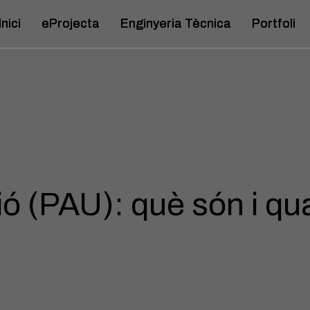
Inici
Inici
eProjecta
eProjecta
Enginyeria Tècnica
Enginyeria Tècnica
Portfoli
Portfoli
ó (PAU): què són i qua