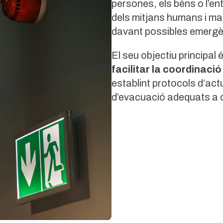
persones, els béns o l’en
dels mitjans humans i ma
davant possibles emergè
El seu objectiu principal 
facilitar la coordinaci
establint protocols d’ac
d’evacuació adequats a c