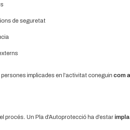
ns
acions de seguretat
ncia
 externs
persones implicades en l’activitat coneguin
com a
l procés. Un Pla d’Autoprotecció ha d’estar
impla