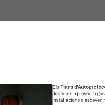
Els
Plans d’Autoprotec
destinats a prevenir i ge
instal·lacions o esdeven