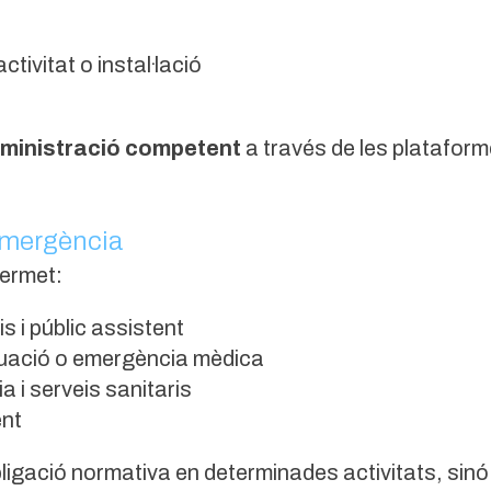
ctivitat o instal·lació
administració competent
a través de les plataforme
’emergència
permet:
s i públic assistent
acuació o emergència mèdica
a i serveis sanitaris
ent
igació normativa en determinades activitats, sin