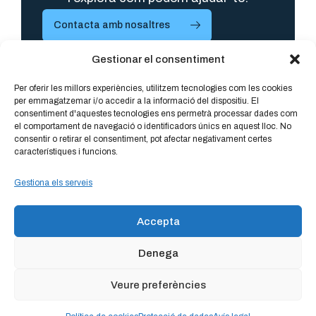
Contacta amb nosaltres
Gestionar el consentiment
Per oferir les millors experiències, utilitzem tecnologies com les cookies
per emmagatzemar i/o accedir a la informació del dispositiu. El
consentiment d'aquestes tecnologies ens permetrà processar dades com
el comportament de navegació o identificadors únics en aquest lloc. No
consentir o retirar el consentiment, pot afectar negativament certes
característiques i funcions.
Gestiona els serveis
Accepta
Projectes relacionats
Descobreix més
Denega
projectes
Veure preferències