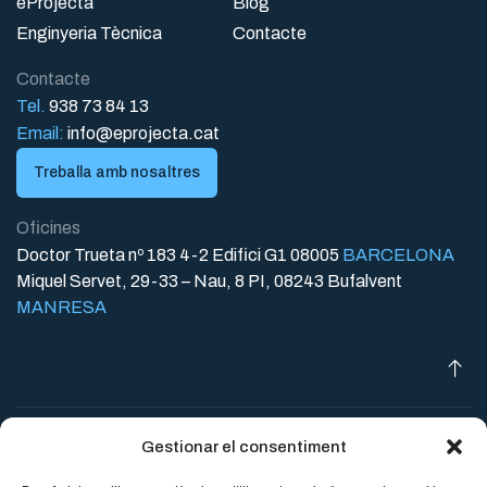
eProjecta
Blog
Enginyeria Tècnica
Contacte
Contacte
Tel.
938 73 84 13
Email:
info@eprojecta.cat
Treballa amb nosaltres
Oficines
Doctor Trueta nº 183 4-2 Edifici G1 08005
BARCELONA
Miquel Servet, 29-33 – Nau, 8 PI, 08243 Bufalvent
MANRESA
Avís legal
Protecció de dades
Política de cookies
© 2026
Gestionar el consentiment